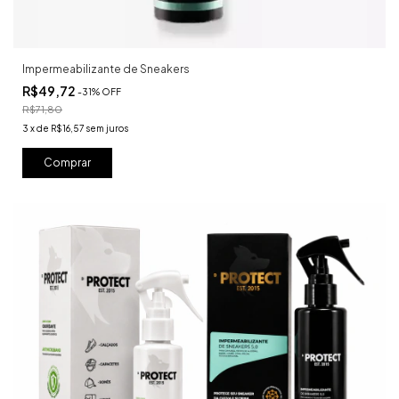
Impermeabilizante de Sneakers
R$49,72
-
31
%
OFF
R$71,80
3
x
de
R$16,57
sem juros