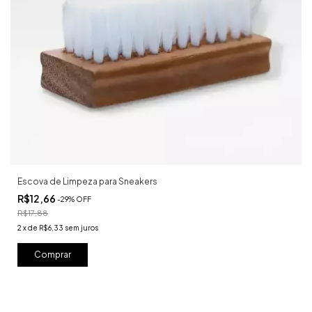
Escova de Limpeza para Sneakers
R$12,66
-
29
%
OFF
R$17,88
2
x
de
R$6,33
sem juros