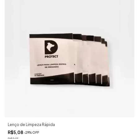
Lenço de Limpeza Rápida
R$5,08
-
29
%
OFF
R$7,17