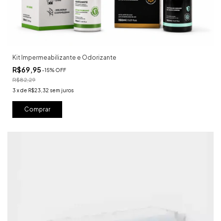
Kit Impermeabilizante e Odorizante
R$69,95
-
15
%
OFF
R$82,29
3
x
de
R$23,32
sem juros