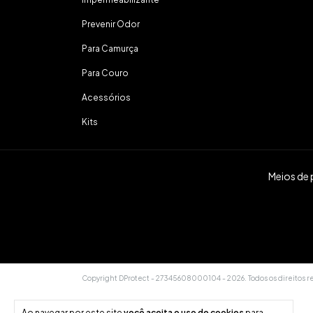
Prevenir Odor
Para Camurça
Para Couro
Acessórios
Kits
Meios de
Copyright DProtect - 27345608000104 - 2026. Todos os direitos r
Ao navegar por este site
você aceita o uso de cookies
para