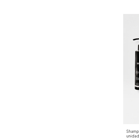
Shampo
unida