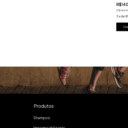
R$140
R$164,
3
x
de
R
Produtos
Shampoo
Impermeabilizante