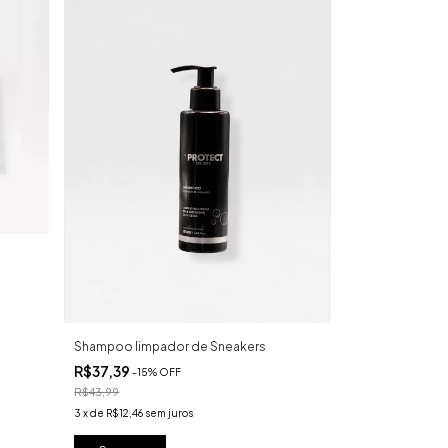
Shampoo limpador de Sneakers
R$37,39
-
15
%
OFF
R$43,99
3
x
de
R$12,46
sem juros