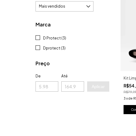
Marca
D Protect (3)
Dprotect (3)
Preço
De
Até
Kit Li
R$54
Aplicar
R$79,1
3
x
de
R