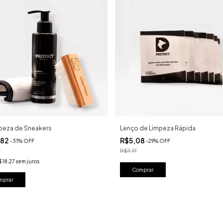
mpeza de Sneakers
Lenço de Limpeza Rápida
,82
R$5,08
-
31
%
OFF
-
29
%
OFF
9
R$7,17
$18,27
sem juros