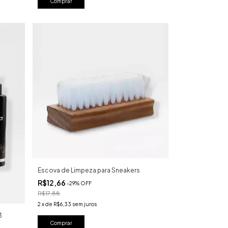
Escova de Limpeza para Sneakers
R$12,66
-
29
%
OFF
R$17,88
2
x
de
R$6,33
sem juros
3