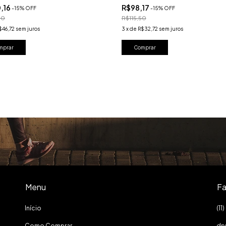
,16
R$98,17
-
15
%
OFF
-
15
%
OFF
90
R$115,50
$46,72
sem juros
3
x
de
R$32,72
sem juros
Menu
Fa
Início
(1
Como Comprar
dp