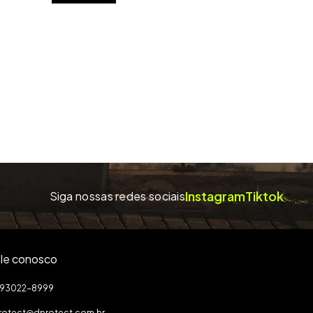
Instagram
Tiktok
Siga nossas redes sociais
le conosco
1) 93022-8999
rotect@dprotect.com.br